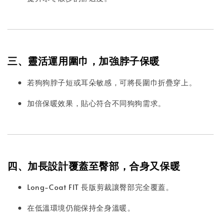
三、靈活運用圍巾，加強脖子保暖
若狗狗脖子短或耳朵敏感，可將長圍巾折疊穿上。
加倍保暖效果，貼心符合不同狗狗需求。
四、加長設計覆蓋至臀部，合身又保暖
Long-Coat FIT 長版剪裁讓臀部完全覆蓋。
在低溫環境仍能保持全身溫暖。