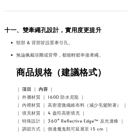
十一、雙牽繩孔設計，實用度更提升
頸部 & 背部皆設置牽引孔。
無論佩戴項圈或背帶，都能輕鬆串接牽繩。
商品規格（建議格式）
｜
項目
｜
內容
｜
｜ 外層材質 ｜ 160D 防水尼龍 ｜
｜ 內裡材質 ｜ 高密度微織維布料（減少毛髮附著） ｜
｜ 填充材質 ｜ 4 盎司高密填充 ｜
｜ 特殊設計 ｜ 360° Reflective Edge™ 反光邊條 ｜
｜ 調節方式 ｜ 側邊魔鬼氈可延展至 15 cm ｜