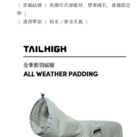
｜ 穿戴結構 ｜ 長圍巾式保暖領、雙牽繩孔、後腿固定
帶 ｜
｜ 適用季節 ｜ 秋冬／寒冷天氣 ｜