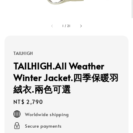
1
/
21
TAILHIGH
TAILHIGH.All Weather
Winter Jacket.四季保暖羽
絨衣.兩色可選
Regular
NT$ 2,790
price
Worldwide shipping
Secure payments