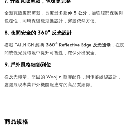
7. 升級寬版剪裁，包覆更完整
全新寬版腹部剪裁，長度最多延伸
5 公分
，加強腹部保暖與
包覆性，同時保留魔鬼氈設計，穿脫依然方便。
8. 夜間安全的 360° 反光設計
搭載 TAILHIGH 經典
360° Reflective Edge 反光邊條
，在夜
間或低光源環境中提升可視性，確保外出安全。
9. 戶外風格細節到位
從反光織帶、堅固的 Woojin 塑膠配件，到俐落縫線設計，
處處展現專業戶外機能服應有的高品質細節。
商品規格