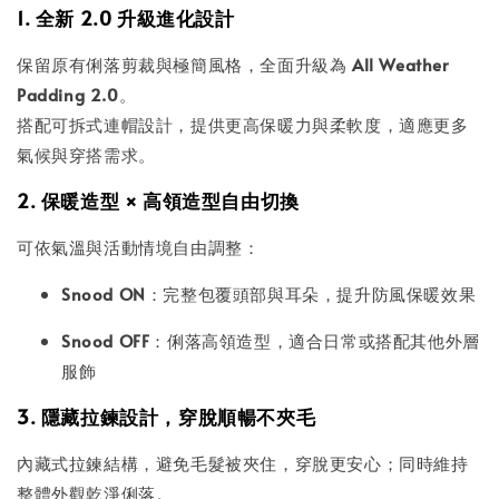
1. 全新 2.0 升級進化設計
保留原有俐落剪裁與極簡風格，全面升級為
All Weather
Padding 2.0
。
搭配可拆式連帽設計，提供更高保暖力與柔軟度，適應更多
氣候與穿搭需求。
2. 保暖造型 × 高領造型自由切換
可依氣溫與活動情境自由調整：
Snood ON
：完整包覆頭部與耳朵，提升防風保暖效果
Snood OFF
：俐落高領造型，適合日常或搭配其他外層
服飾
3. 隱藏拉鍊設計，穿脫順暢不夾毛
內藏式拉鍊結構，避免毛髮被夾住，穿脫更安心；同時維持
整體外觀乾淨俐落。