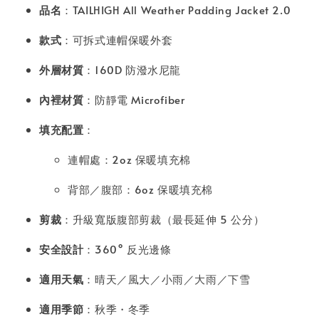
品名
：TAILHIGH All Weather Padding Jacket 2.0
款式
：可拆式連帽保暖外套
外層材質
：160D 防潑水尼龍
內裡材質
：防靜電 Microfiber
填充配置
：
連帽處：2oz 保暖填充棉
背部／腹部：6oz 保暖填充棉
剪裁
：升級寬版腹部剪裁（最長延伸 5 公分）
安全設計
：360° 反光邊條
適用天氣
：晴天／風大／小雨／大雨／下雪
適用季節
：秋季・冬季