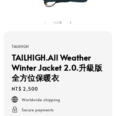
1
/
13
TAILHIGH
TAILHIGH.All Weather
Winter Jacket 2.0.升級版
全方位保暖衣
Regular
NT$ 2,500
price
Worldwide shipping
Secure payments