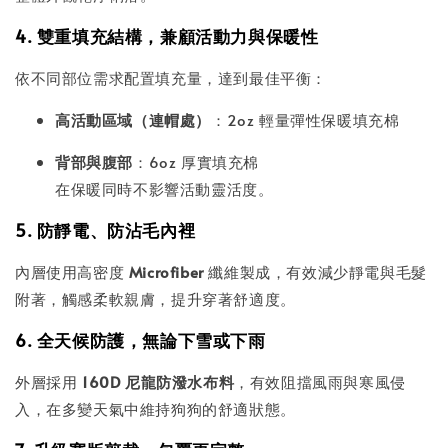
4. 雙重填充結構，兼顧活動力與保暖性
依不同部位需求配置填充量，達到最佳平衡：
高活動區域（連帽處）
：2oz 輕量彈性保暖填充棉
背部與腹部
：6oz 厚實填充棉
在保暖同時不影響活動靈活度。
5. 防靜電、防沾毛內裡
內層使用高密度
Microfiber
纖維製成，有效減少靜電與毛髮
附著，觸感柔軟親膚，提升穿著舒適度。
6. 全天候防護，無論下雪或下雨
外層採用
160D 尼龍防潑水布料
，有效阻擋風雨與寒風侵
入，在多變天氣中維持狗狗的舒適狀態。