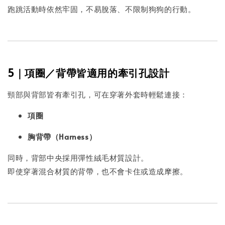
跑跳活動時依然牢固，不易脫落、不限制狗狗的行動。
5｜項圈／背帶皆適用的牽引孔設計
頸部與背部皆有牽引孔，可在穿著外套時輕鬆連接：
項圈
胸背帶（Harness）
同時，背部中央採用彈性絨毛材質設計。
即使穿著混合材質的背帶，也不會卡住或造成摩擦。