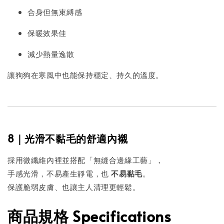
合身但無束縛感
保暖效果佳
減少熱量逸散
讓狗狗在寒風中也能保持穩定、持久的溫度。
8｜光滑不黏毛的舒適內襯
採用微纖維內裡並搭配「無縫合邊緣工藝」，
手感光滑，不易產生靜電，也
不易黏毛
。
保護脆弱皮膚、也讓主人清理更輕鬆。
商品規格 Specifications