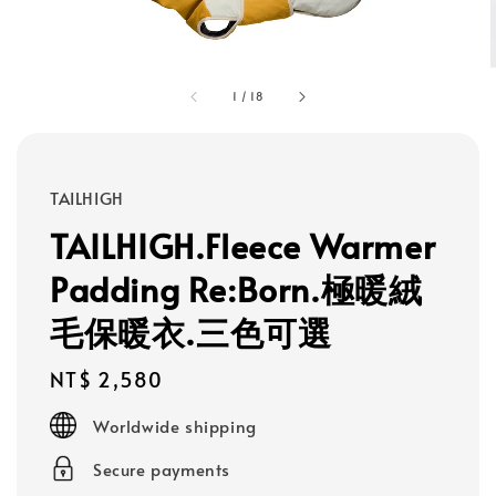
1
/
18
TAILHIGH
TAILHIGH.Fleece Warmer
Padding Re:Born.極暖絨
毛保暖衣.三色可選
Regular
NT$ 2,580
price
Worldwide shipping
Secure payments