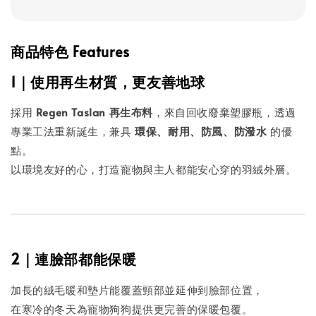
商品特色 Features
1｜使用再生材質，更友善地球
採用
Regen Taslan 再生布料
，來自回收廢棄塑膠瓶，透過
專業工法重新誕生，兼具
環保、耐用、防風、防潑水
的優
點。
以環境友好的心，打造寵物與主人都能安心穿的羽絨外層。
2｜連臉部都能保暖
加長的絨毛暖和墊片能覆蓋頸部並延伸到臉部位置，
在寒冷的冬天為寵物狗狗提供更完善的保暖包覆。