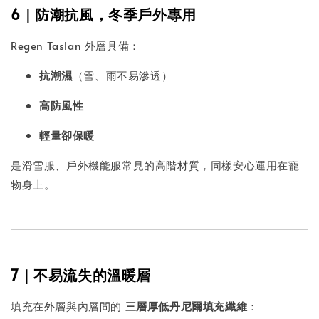
6｜防潮抗風，冬季戶外專用
Regen Taslan 外層具備：
抗潮濕
（雪、雨不易滲透）
高防風性
輕量卻保暖
是滑雪服、戶外機能服常見的高階材質，同樣安心運用在寵
物身上。
7｜不易流失的溫暖層
填充在外層與內層間的
三層厚低丹尼爾填充纖維
：