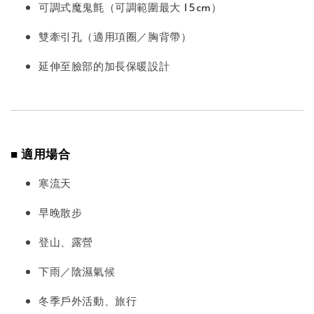
可調式魔鬼氈（可調範圍最大 15cm）
雙牽引孔（適用項圈／胸背帶）
延伸至臉部的加長保暖設計
■ 適用場合
寒流天
早晚散步
登山、露營
下雨／陰濕氣候
冬季戶外活動、旅行