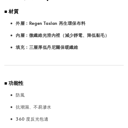
■ 材質
外層：Regen Taslan 再生環保布料
內層：微纖維光滑內裡（減少靜電、降低黏毛）
填充：三層厚低丹尼爾保暖纖維
■ 功能性
防風
抗潮濕、不易滲水
360 度反光包邊