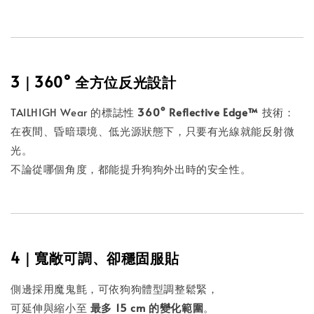
3｜360° 全方位反光設計
TAILHIGH Wear 的標誌性
360° Reflective Edge™
技術：
在夜間、昏暗環境、低光源狀態下，只要有光線就能反射微
光。
不論從哪個角度，都能提升狗狗外出時的安全性。
4｜寬敞可調、卻穩固服貼
側邊採用魔鬼氈，可依狗狗體型調整鬆緊，
可延伸與縮小至
最多 15 cm 的變化範圍
。