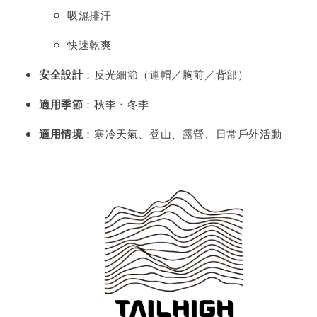
吸濕排汗
快速乾爽
安全設計
：反光細節（連帽／胸前／背部）
適用季節
：秋季・冬季
適用情境
：寒冷天氣、登山、露營、日常戶外活動