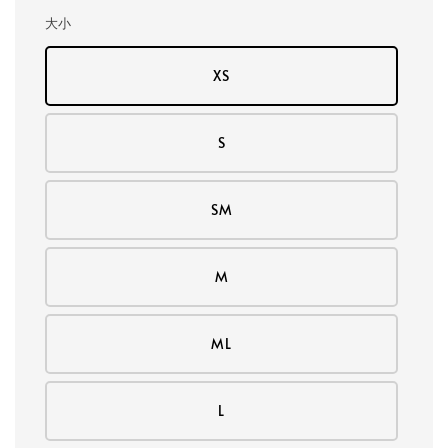
大小
XS
S
SM
M
ML
L