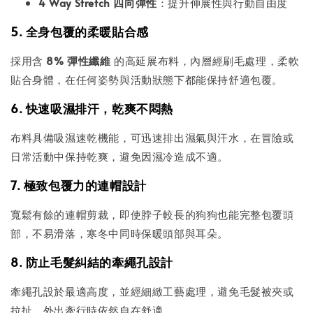
4 Way Stretch 四向彈性
：提升伸展性與行動自由度
5. 全身包覆的柔暖貼合感
採用含
8% 彈性纖維
的高延展布料，內層經刷毛處理，柔軟
貼合身體，在任何姿勢與活動狀態下都能保持舒適包覆。
6. 快速吸濕排汗，乾爽不悶熱
布料具備吸濕速乾機能，可迅速排出濕氣與汗水，在冒險或
日常活動中保持乾爽，避免因濕冷造成不適。
7. 極致包覆力的連帽設計
寬鬆有餘的連帽剪裁，即使脖子較長的狗狗也能完整包覆頭
部，不易滑落，寒冬中同時保暖頭部與耳朵。
8. 防止毛髮糾結的牽繩孔設計
牽繩孔設於最適高度，並經細緻工藝處理，避免毛髮被夾或
拉扯，外出牽行時依然自在舒適。