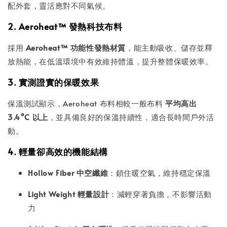
配外套，靈活應對不同氣候。
2. Aeroheat™ 發熱科技布料
採用
Aeroheat™ 功能性發熱材質
，能主動吸收、儲存並釋
放熱能，在低溫環境中有效維持體溫，提升整體保暖效率。
3. 實測證實的保暖效果
保溫測試顯示，Aeroheat 布料相較一般布料
平均高出
3.4°C 以上
，並具備良好的保溫持續性，適合長時間戶外活
動。
4. 輕量卻高效的機能結構
Hollow Fiber 中空纖維
：鎖住暖空氣，維持穩定保溫
Light Weight 輕量設計
：減輕穿著負擔，不影響活動
力