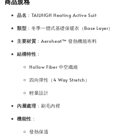
商品規格
品名
：TAILHIGH Heating Active Suit
類型
：冬季一體式基礎保暖衣（Base Layer）
主要材質
：Aeroheat™ 發熱機能布料
結構特性
：
Hollow Fiber 中空纖維
四向彈性（4 Way Stretch）
輕量設計
內層處理
：刷毛內裡
機能性
：
發熱保溫