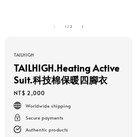
1
/
2
TAILHIGH
TAILHIGH.Heating Active
Suit.科技棉保暖四腳衣
Regular
NT$ 2,000
price
Worldwide shipping
Secure payments
Authentic products