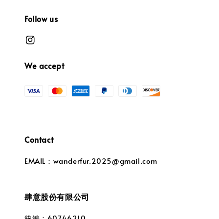
Follow us
We accept
Contact
EMAIL：wanderfur.2025@gmail.com
肆意股份有限公司
統編：60746210