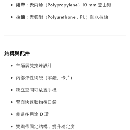
繩帶
：聚丙烯（Polypropylene）10 mm 登山繩
拉鍊
：聚氨酯（Polyurethane，PU）防水拉鍊
結構與配件
主隔層雙拉鍊設計
內部彈性網袋（零錢、卡片）
獨立空間可放置手機
背面快速取物後口袋
側邊多用途 D 環
雙織帶固定結構，提升穩定度