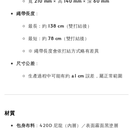
寬
210 mm
× 高
140 mm
× 深
60 mm
繩帶長度
：
最長：約
138 cm
（雙打結後）
最短：約
78 cm
（雙打結後）
※ 繩帶長度會依打結方式略有差異
尺寸公差
：
生產過程中可能有約
±1 cm
誤差，屬正常範圍
材質
包身布料
：420D 尼龍（內層）／表面霧面黑塗層