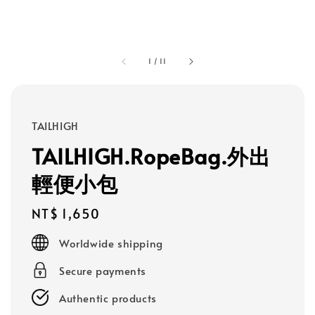
1
/
11
TAILHIGH
TAILHIGH.RopeBag.外出
輕便小包
Regular
NT$ 1,650
price
Worldwide shipping
Secure payments
Authentic products