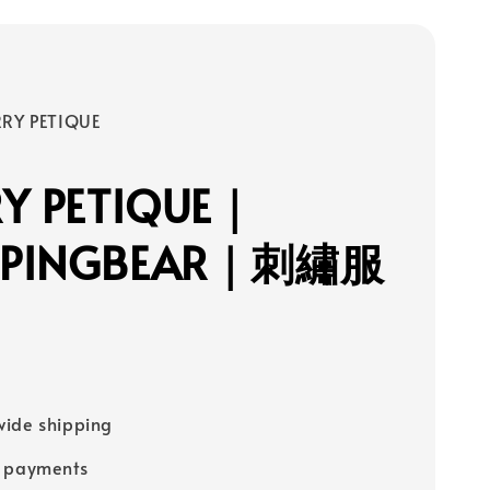
RY PETIQUE｜
PINGBEAR｜刺繡服
ide shipping
e payments