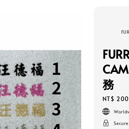
              FURRY PETIQUE

FUR
CAM
務
Regular
NT$ 200
price
Worldw
Secur