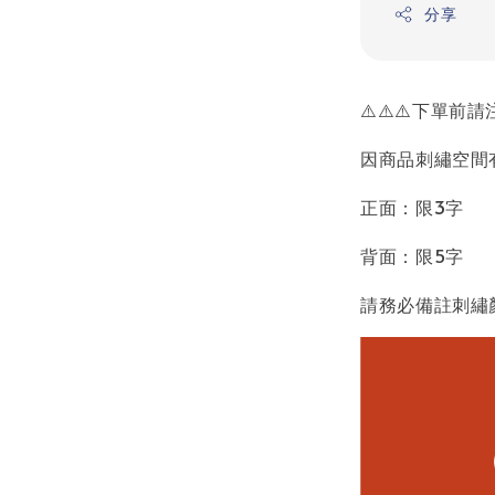
分享
⚠️⚠️⚠️下單前請注
因商品刺繡空間
正面：限3字
背面：限5字
請務必備註刺繡