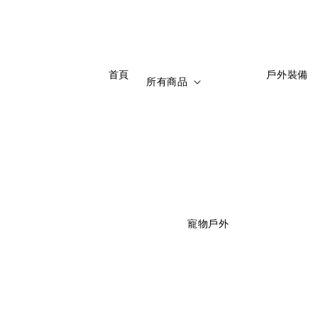
                    首頁

                    戶外裝備

所有商品
                    寵物戶外
